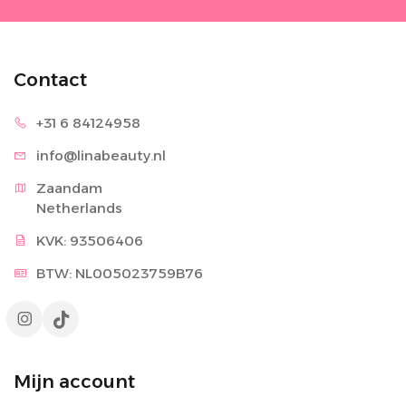
Contact
+31 6 8
4124958
info@lina
beauty.nl
Zaandam

Netherlands
KVK: 93506406
BTW: NL005023759B76
Mijn account