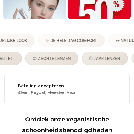
E LOOK
✨ DE HELE DAG COMFORT
👀 NATUURLIJK
UM KWALITEIT
😍 ZACHTE LENZEN
🗓️ JAAR LENZEN
Veilige betaling
100% Veilig
Ontdek onze veganistische
schoonheidsbenodigdheden